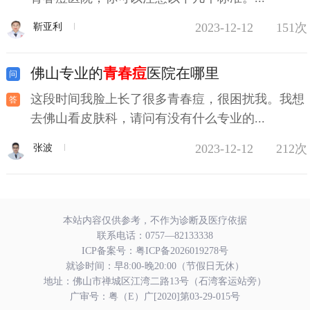
2023-12-12
151次
靳亚利
佛山专业的
青春痘
医院在哪里
这段时间我脸上长了很多青春痘，很困扰我。我想
去佛山看皮肤科，请问有没有什么专业的...
2023-12-12
212次
张波
本站内容仅供参考，不作为诊断及医疗依据
联系电话：
0757—82133338
ICP备案号：
粤ICP备2026019278号
就诊时间：早8:00-晚20:00（节假日无休）
地址：佛山市禅城区江湾二路13号（石湾客运站旁）
广审号：粤（E）广[2020]第03-29-015号