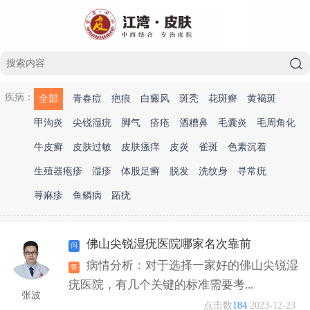
疾病：
全部
青春痘
疤痕
白癜风
斑秃
花斑癣
黄褐斑
甲沟炎
尖锐湿疣
脚气
疥疮
酒糟鼻
毛囊炎
毛周角化
牛皮癣
皮肤过敏
皮肤瘙痒
皮炎
雀斑
色素沉着
生殖器疱疹
湿疹
体股足癣
脱发
洗纹身
寻常疣
荨麻疹
鱼鳞病
跖疣
佛山尖锐湿疣医院哪家名次靠前
病情分析：对于选择一家好的佛山尖锐湿
疣医院，有几个关键的标准需要考...
张波
点击数
184
2023-12-23