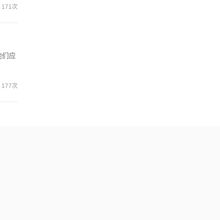
171次
他们应
177次